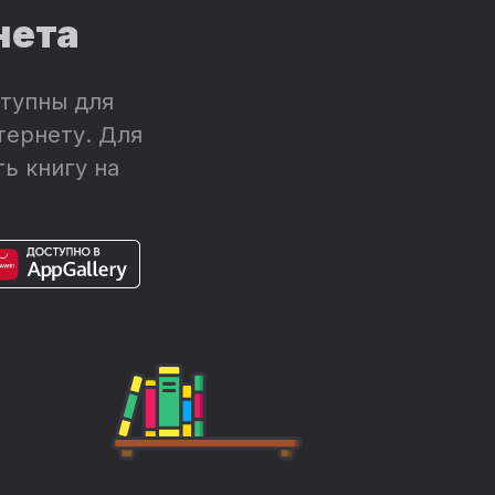
нета
тупны для
тернету. Для
ь книгу на