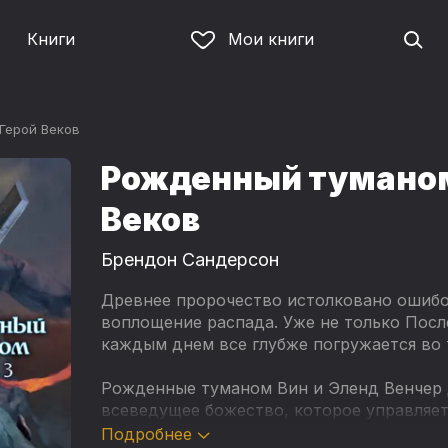
Книги
Мои книги
 Герой Веков
Рожденный туманом.
Веков
Брендон Сандерсон
Древнее пророчество истолковано ошибо
воплощение распада. Уже не только Посл
каждым днем все глубже погружается во т
Рожденные туманом Вин и Эленд Венчер 
всеведущее божество, которое управляе
извержения вулканов. Ключом к победе 
Подробнее