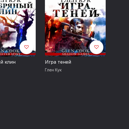
a Igor Korzhenevskiy
. ООО «Издательская
й клин
Игра теней
Глен Кук