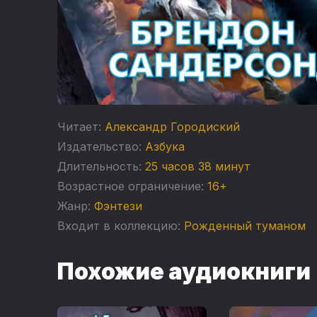
Читает:
Александр Городиский
Издательство:
Азбука
Длительность:
25 часов 38 минут
Возрастное ограничение:
16+
Жанр:
Фэнтези
Входит в коллекцию:
Рожденный туманом
Похожие аудиокниги