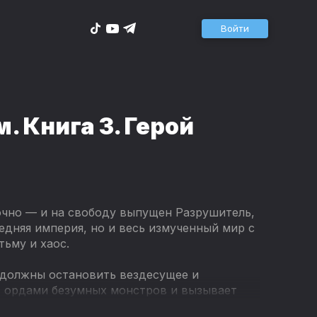
Войти
 Книга 3. Герой
чно — и на свободу выпущен Разрушитель,
едняя империя, но и весь измученный мир с
ьму и хаос.
должны остановить вездесущее и
т ордами безумных монстров и вызывает
или поражению может стать атиум