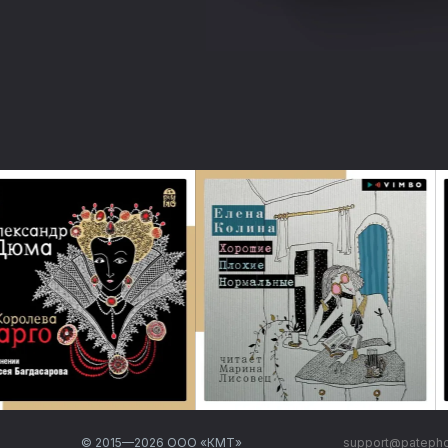
© 2015—
2026
ООО «КМТ»
support@pateph