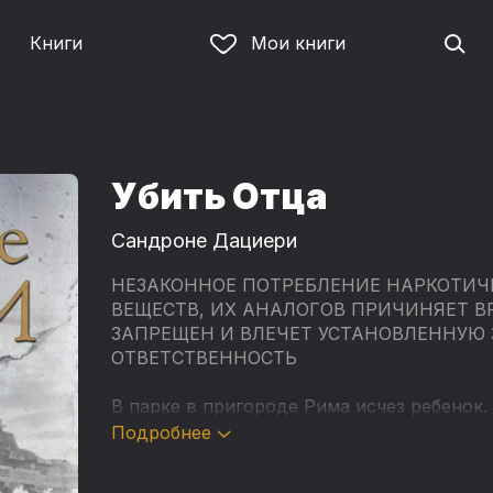
Книги
Мои книги
Убить Отца
Сандроне Дациери
НЕЗАКОННОЕ ПОТРЕБЛЕНИЕ НАРКОТИЧ
ВЕЩЕСТВ, ИХ АНАЛОГОВ ПРИЧИНЯЕТ В
ЗАПРЕЩЕН И ВЛЕЧЕТ УСТАНОВЛЕННУЮ
ОТВЕТСТВЕННОСТЬ
В парке в пригороде Рима исчез ребенок.
последний раз, найдено тело его матери.
Подробнее
Прибывшая на место преступления Коломб
официальной версией. Однако ей приходи