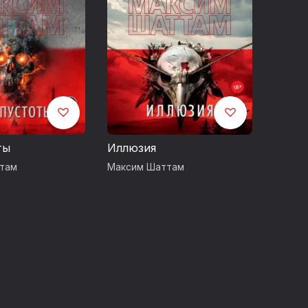
.
ус“», 2019
ты
Иллюзия
там
Максим Шаттам