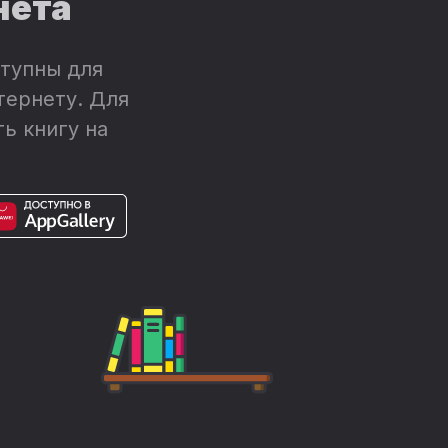
нета
тупны для
тернету. Для
ь книгу на