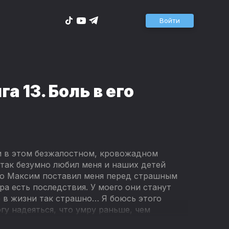
Войти
а 13. Боль в его
, и в этом безжалостном, кровожадном
 так безумно любил меня и наших детей
 но Максим поставил меня перед страшным
а есть последствия. У моего они станут
 в жизни так страшно… Я боюсь этого
огу надеяться, что умру раньше, чем
не проклиная.