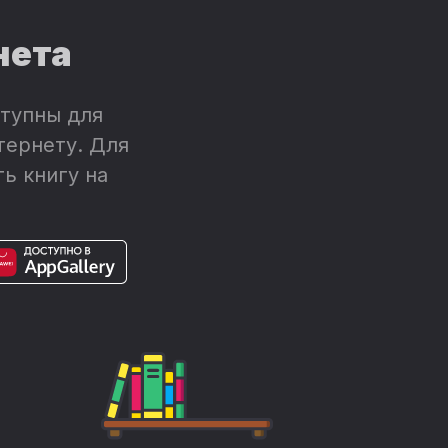
нета
тупны для
тернету. Для
ь книгу на