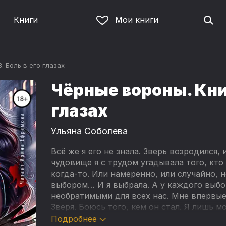
Книги
Мои книги
. Боль в его глазах
Чёрные вороны. Книг
глазах
Ульяна Соболева
Всё же я его не знала. Зверь возродился
чудовище я с трудом угадывала того, кто
когда-то. Или намеренно, или случайно,
выбором… И я выбрала. А у каждого выбор
необратимыми для всех нас. Мне впервые
Зверя. Боюсь того, кем он стал. Я лишь м
возненавижу его… Умру, всё ещё любя, а 
Подробнее