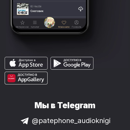
Мы в Telegram
@patephone_audioknigi