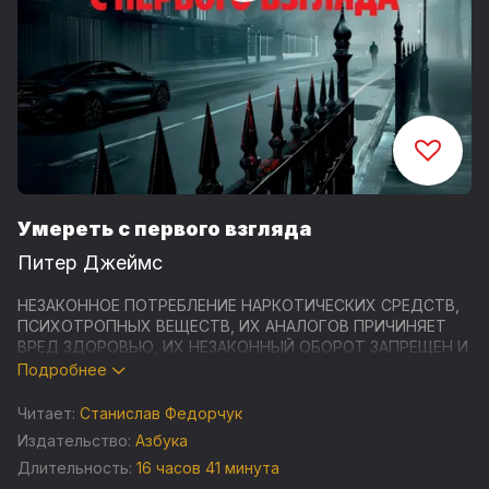
Умереть с первого взгляда
Питер Джеймс
НЕЗАКОННОЕ ПОТРЕБЛЕНИЕ НАРКОТИЧЕСКИХ СРЕДСТВ,
ПСИХОТРОПНЫХ ВЕЩЕСТВ, ИХ АНАЛОГОВ ПРИЧИНЯЕТ
ВРЕД ЗДОРОВЬЮ, ИХ НЕЗАКОННЫЙ ОБОРОТ ЗАПРЕЩЕН И
ВЛЕЧЕТ УСТАНОВЛЕННУЮ ЗАКОНОДАТЕЛЬСТВОМ
Подробнее
ОТВЕТСТВЕННОСТЬ
Читает:
Станислав Федорчук
Мошенничество в Интернете приобрело небывалый
Издательство:
Азбука
размах, превратившись в настоящую эпидемию.
Длительность:
16 часов 41 минута
Детектив-суперинтендант Рой Грейс сталкивается с