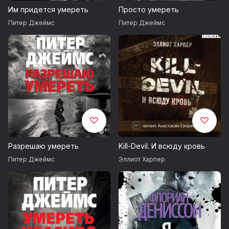
Им придется умереть
Просто умереть
Copyright © Really Scary Books/Peter James, 2019
Питер Джеймс
Питер Джеймс
All rights reserved
© С. Б. Удалин, перевод, 2024
© Издание на русском языке, оформление.
ООО «Издательская Группа „Азбука-Аттикус“», 2024
Издательство Азбука®
Разрешаю умереть
Kill-Devil. И всюду кровь
Питер Джеймс
Эллиот Харпер