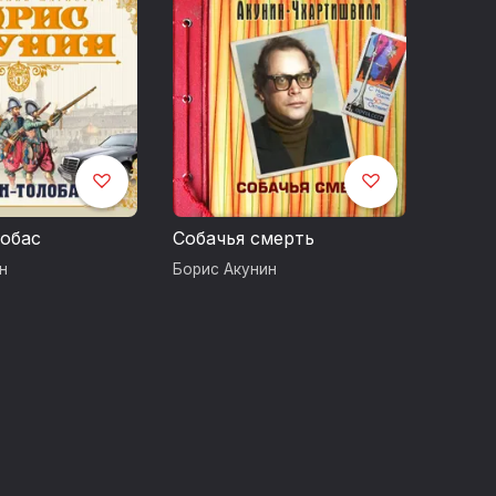
сии времен революции и гражданской
ях автора вас ждут увлекательный и
 раз, на первый план выступят духовные
нтеллигенции в судьбе России, о революции
сандр Клюквин.
обас
Собачья смерть
н
Борис Акунин