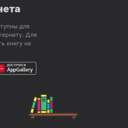
нета
тупны для
тернету. Для
ь книгу на