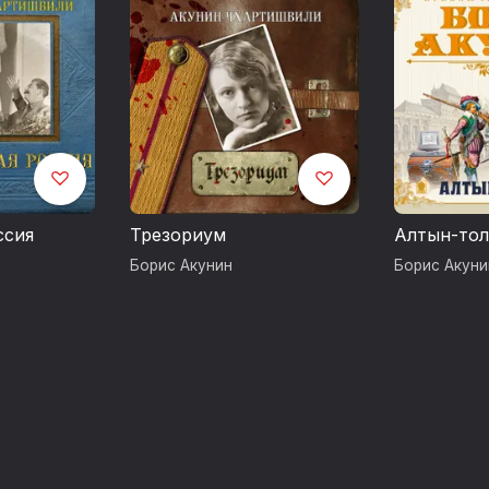
Действие романа разворачивается в Рос
войны. Как и во всех других произведени
захватывающий сюжет, но все же, в этот
поиски героев, их размышления о роли и
и любви.
Исполняет Народный артист России Алек
ссия
Трезориум
Алтын-тол
© Акунин-Чхартишвили 2012
Борис Акунин
Борис Акуни
©&℗ ИП Воробьев В.А. 2013
©&℗ ИД СОЮЗ 2013