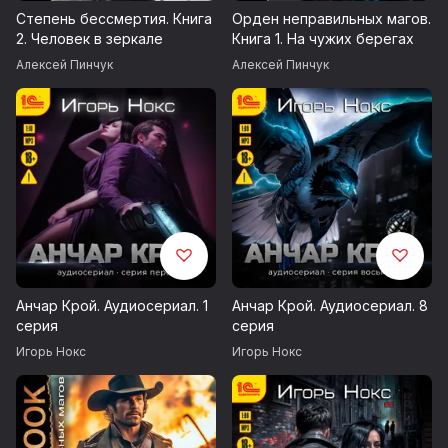
Внимание! Содержит сцены распития спиртных напитков,
Степень бессмертия. Книга
Орден неправильных магов.
табакокурения и употребления наркотических веществ.
2. Человек в зеркале
Книга 1. На чужих берегах
Употребление табака, алкоголя и наркотических средств
Алексей Пинчук
Алексей Пинчук
вредно для здоровья.
Возрастные ограничения 16+
© Пинчук Алексей
© ИДДК
Анчар Крой. Аудиосериал. 1
Анчар Крой. Аудиосериал. 8
серия
серия
Игорь Нокс
Игорь Нокс