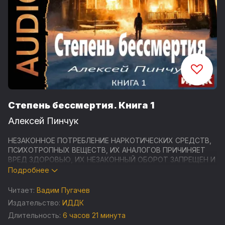
Степень бессмертия. Книга 1
Алексей Пинчук
НЕЗАКОННОЕ ПОТРЕБЛЕНИЕ НАРКОТИЧЕСКИХ СРЕДСТВ,
ПСИХОТРОПНЫХ ВЕЩЕСТВ, ИХ АНАЛОГОВ ПРИЧИНЯЕТ
ВРЕД ЗДОРОВЬЮ, ИХ НЕЗАКОННЫЙ ОБОРОТ ЗАПРЕЩЕН И
ВЛЕЧЕТ УСТАНОВЛЕННУЮ ЗАКОНОДАТЕЛЬСТВОМ
Подробнее
ОТВЕТСТВЕННОСТЬ
Читает:
Вадим Пугачев
"Степень бессмертия" - роман, первая книга
Издательство:
ИДДК
одноименного цикла, жанр боевое фэнтези, городское
Длительность:
6 часов 21 минута
фэнтези, приключенческое фэнтези.