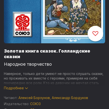
Золотая книга сказок. Голландские
сказки
Народное творчество
Наверное, только дети умеют не просто слушать сказки,
но проживать их вместе с героями, примеряя на себя
поочередно все роли. Кто из девочек не мечтал стать
принцессой, и какой мальчик не представлял себя
Подробнее
сказочным принцем, одним махом, расправляющимся со
всеми злодеями. Народные сказки, как ничто другое
Читают:
Алексей Борзунов
,
Александр Бордуков
отражают традиции и культуру, национальный дух и
Издательство:
СОЮЗ
энергетику. В этом сборнике вас ждут лучшие народные