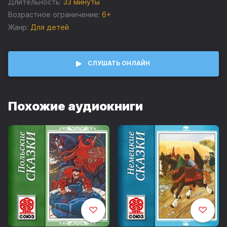
Длительность:
33 минуты
сказки Голландии и Нидерландов.
Возрастное ограничение:
6+
Белоснежка
Жанр:
Для детей
Иоанна
Ваня и Маша
СЛУШАТЬ ОНЛАЙН
Продюсер издания: Владимир Воробьёв
Похожие аудиокниги
©&℗ ИП Воробьев В.А.
©&℗ ИД СОЮЗ