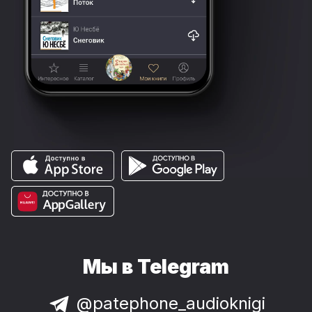
Мы в Telegram
@patephone_audioknigi