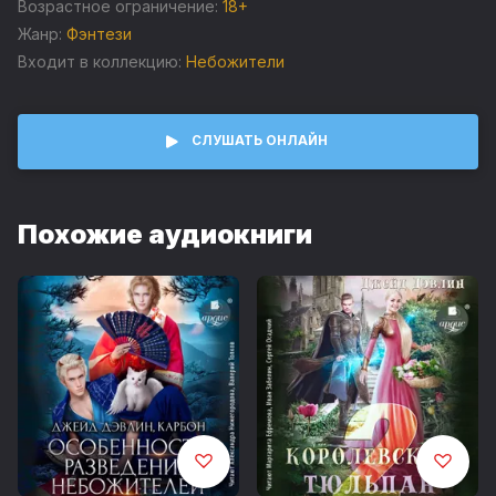
Возрастное ограничение:
18+
У вас будет уникальная возможность понаблюдать за
Жанр:
Фэнтези
брачными играми самца высшего небесного демона
Входит в коллекцию:
Небожители
и известной видеоблогерши, которая слишком любит…
природу.
© Джейд Дэвлин
СЛУШАТЬ ОНЛАЙН
Похожие аудиокниги