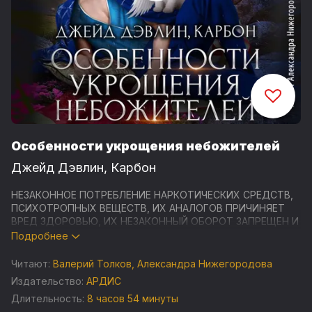
Особенности укрощения небожителей
Джейд Дэвлин
,
Карбон
НЕЗАКОННОЕ ПОТРЕБЛЕНИЕ НАРКОТИЧЕСКИХ СРЕДСТВ,
ПСИХОТРОПНЫХ ВЕЩЕСТВ, ИХ АНАЛОГОВ ПРИЧИНЯЕТ
ВРЕД ЗДОРОВЬЮ, ИХ НЕЗАКОННЫЙ ОБОРОТ ЗАПРЕЩЕН И
ВЛЕЧЕТ УСТАНОВЛЕННУЮ ЗАКОНОДАТЕЛЬСТВОМ
Подробнее
ОТВЕТСТВЕННОСТЬ
Читают:
Валерий Толков
,
Александра Нижегородова
Добро пожаловать в зоопарк «Цветущие равнины
Издательство:
АРДИС
плодородия». Здесь вы можете отыскать самых
Длительность:
8 часов 54 минуты
сказочных и легендарных существ в трёх мирах.