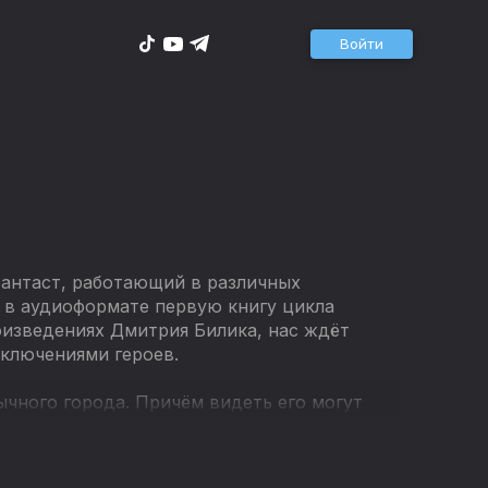
Войти
антаст, работающий в различных
 в аудиоформате первую книгу цикла
роизведениях Дмитрия Билика, нас ждёт
ключениями героев.
чного города. Причём видеть его могут
уда нельзя: преградой служит магическая
было лишь вопросом времени. Им оказался
 Николай Куликов, которому старый маг-