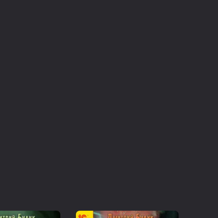
л передать свой магический дар.
ным событием; отношения между магами и
вые начинают опасаться вторжения
Николая. И, надо сказать, не напрасно. Ну
едь для уверенного владения полученным им
дарённых, где местные ученики не слишком
авшихся снобов на место, например,
команде простых дворовых парней.