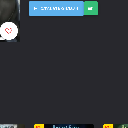
аристократ перед смертью зачем-то реши
Проникновение застенца становится важ
СЛУШАТЬ ОНЛАЙН
обычными людьми в корне меняются; пер
последних и старательно охраняют жизнь 
а Коля пока осваивается в мире магов, в
даром нужно пройти обучение в школе о
ему рады. Придётся поставить этих зазн
сразиться с ними на футбольном поле в 
Исполняет Владислав Горбылёв
Производство студии MDM-Vision
Генеральный продюсер Андрей Лобзов
Продюсер постпродакшн Юрий Греков
Использована музыкальная композиция