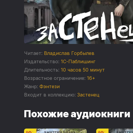
Читает:
Владислав Горбылев
Издательство:
1С-Паблишинг
Длительность:
10 часов 50 минут
Возрастное ограничение:
16+
Жанр:
Фэнтези
Входит в коллекцию:
Застенец
Похожие аудиокниги