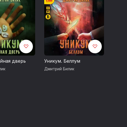
usic.com)
w.chosic.com/free-music/all/
3.0/)
айная дверь
Уникум. Беллум
лик
Дмитрий Билик