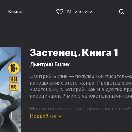
Книги
Мои книги
Застенец. Книга 1
Дмитрий Билик
Дмитрий Билик — популярный писатель-ф
направлениях этого жанра. Представляем
«Застенец», в которой, как и в других п
неординарный мир с увлекательными при
Мир магии существует прямо посреди обы
даже обычные люди. Но вот попасть им т
Подробнее
стена. Однако появление первопроходца 
ничем особо не примечательный парень —