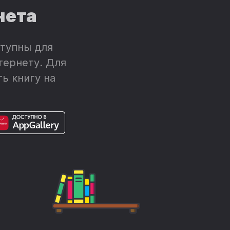
нета
тупны для
тернету. Для
ь книгу на