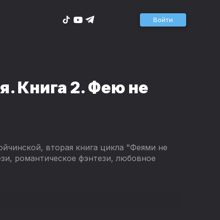
Войти
. Книга 2. Фею не
ойчинской, вторая книга цикла "Феями не
зи, романтическое фэнтези, любовное
ного салона, если угораздило спутаться с