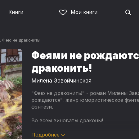
Книги
Мои книги
. Фею не драконить!
Феями не рождаются
драконить!
Милена Завойчинская
"Фею не драконить!" - роман Милены Зав
рождаются", жанр юмористическое фэнте
фэнтези.
Во всем виноваты драконы!
Непросто оставаться только хозяйкой мод
Подробнее