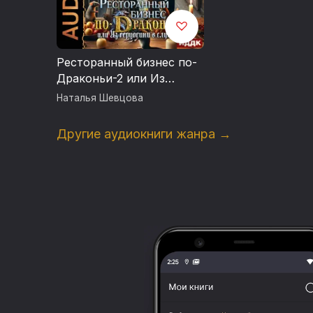
Ресторанный бизнес по-
Драконьи-2 или Из
герцогини в служанки
Наталья Шевцова
Другие аудиокниги жанра →