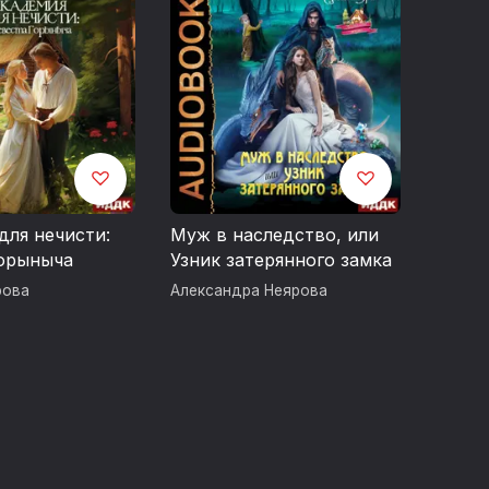
для нечисти:
Муж в наследство, или
Горыныча
Узник затерянного замка
рова
Александра Неярова
ртных напитков. Чрезмерное употребление