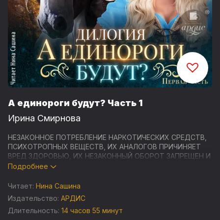
А единороги будут? Часть 1
Ирина Смирнова
НЕЗАКОННОЕ ПОТРЕБЛЕНИЕ НАРКОТИЧЕСКИХ СРЕДСТВ,
ПСИХОТРОПНЫХ ВЕЩЕСТВ, ИХ АНАЛОГОВ ПРИЧИНЯЕТ
ВРЕД ЗДОРОВЬЮ, ИХ НЕЗАКОННЫЙ ОБОРОТ ЗАПРЕЩЕН И
ВЛЕЧЕТ УСТАНОВЛЕННУЮ ЗАКОНОДАТЕЛЬСТВОМ
Подробнее
ОТВЕТСТВЕННОСТЬ
Читает:
Нина Сашина
Вы когда-нибудь мечтали перенестись в другой мир?
Издательство:
АРДИС
Признайтесь честно! Хоть раз, но было. И, конечно,
Длительность:
14 часов 55 минут
вокруг вас скакали эльфы на единорогах, вампиры падали