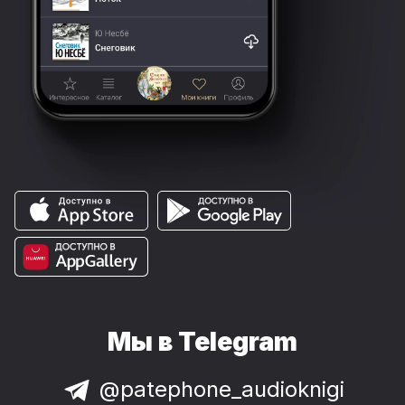
Мы в Telegram
@patephone_audioknigi