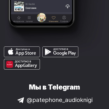
Мы в Telegram
@patephone_audioknigi