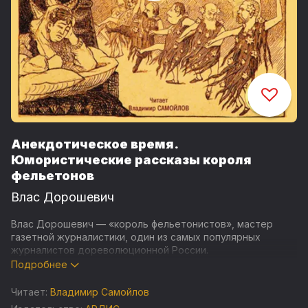
Анекдотическое время.
Юмористические рассказы короля
фельетонов
Влас Дорошевич
Влас Дорошевич — «король фельетонистов», мастер
газетной журналистики, один из самых популярных
журналистов дореволюционной России.
Будучи редактором «Русского слова», он призвал
Подробнее
в команду Владимира Гиляровского — «короля
московских репортеров». Вместе они делали газету,
Читает:
Владимир Самойлов
популярности и массовости которой не было равных