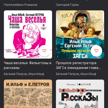
Пантелеймон Романов
Григорий Горин
Фоксик
4. Влас Дорошевич
Одесский язык
5. Владимир Жаботинский
Белка
6, Ефим Зозуля
Чаша веселья. Фельетоны и
Прошлое регистратора
Что людям не надоедает
рассказы
ЗАГСа (неизданная глава
романа 12 стульев)
Как люди скучают
Евгений Петров
,
Илья Ильф
Евгений Петров
,
Илья Ильф
7. Илья Ильф
Галифе Фени-Локш
Антон «Половина-на-Половину»