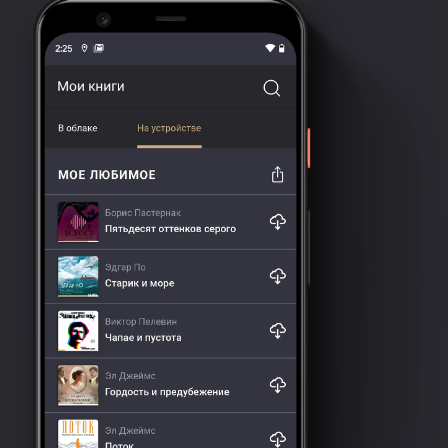
Одесские иллюзионы
12. Саша Черный
Голубиные башмаки
13. Семен Юшкевич
Дудька забавляется
14. Мирон Ямпольский
Свадьба Шнеерсона