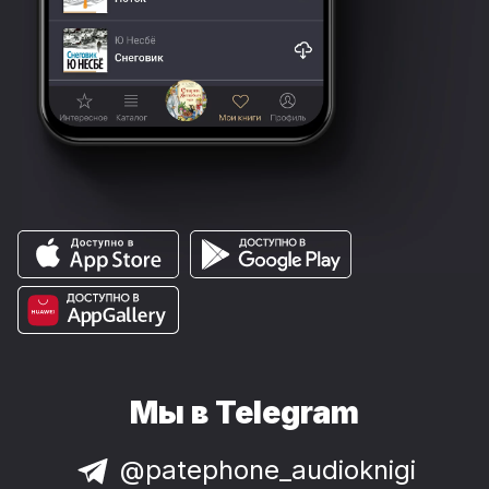
Мы в Telegram
@patephone_audioknigi