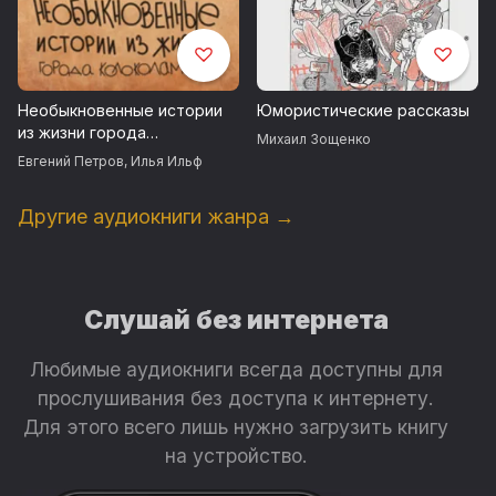
Путешествие в Одессу (Памятники, люди и дела
судебные)
8 . Александр Куприн
Необыкновенные истории
Юмористические рассказы
Белая акация
из жизни города
Михаил Зощенко
Колоколамска
Евгений Петров
,
Илья Ильф
9. Незнакомец (Борис Флит)
Болеют
Другие аудиокниги жанра →
Веселая прогулка
10. Тэффи
Слушай без интернета
Из книги «Воспоминания»
Любимые аудиокниги всегда доступны для
Фавн (Вацлав Воровский)
прослушивания без доступа к интернету.
Пропавшая скрипка
Для этого всего лишь нужно загрузить книгу
на устройство.
11. N.