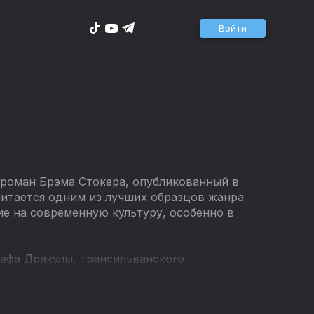
Войти
й роман Брэма Стокера, опубликованный в
считается одним из лучших образцов жанра
ие на современную культуру, особенно в
афа Дракулы, трансильванского
го замка в Трансильвании в Англию, где он
иризма и навести ужас на местных
тана Харкера, Мину Мюррей, профессора Ван