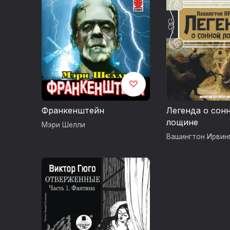
Франкенштейн
Легенда о сон
лощине
Мэри Шелли
Вашингтон Ирвин