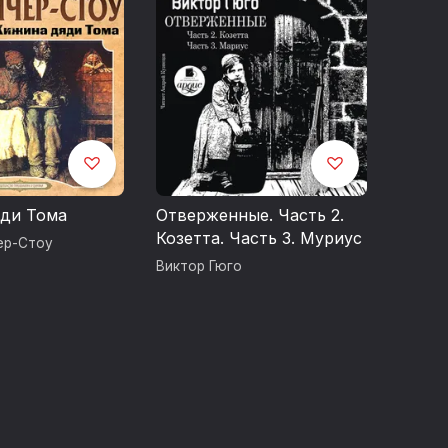
яди Тома
Отверженные. Часть 2.
Козетта. Часть 3. Муриус
ер-Стоу
Виктор Гюго