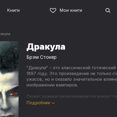
Книги
Мои книги
акула
Дракула
Брэм Стокер
"Дракула" – это классический готически
1897 году. Это произведение не только 
ужасов, но и оказало значительное влиян
изображении вампиров.
Сюжет романа разворачивается вокруг гр
аристократа, который переезжает из свое
Подробнее
пытается распространить проклятие вамп
жителей. Главные герои, включая Джона