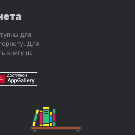
нета
тупны для
тернету. Для
ь книгу на