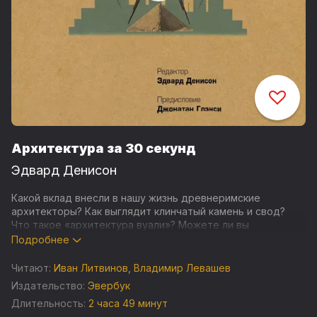
Архитектура за 30 секунд
Эдвард Денисон
Какой вклад внесли в нашу жизнь древнеримские
архитекторы? Как выглядит клинчатый камень и свод?
Что такое «архитектура вуали»? Можете ли вы
объяснить, чем отличается ар-нуво от ар-деко? Кто был
Подробнее
«отцом небоскреба»? Пятьдесят глав, посвященных
инновациям, теориям, стилям и развитию архитектуры и
Читают:
Иван Литвинов
,
Владимир Левашев
охватывающих самые разные темы – от древних гробниц
Издательство:
Эвербук
до культовых современных зданий, – снабдят вас
Длительность:
2 часа 49 минут
необходимыми ответами и послужат внушительным