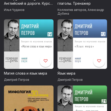
Английский в дороге. Курс
глаголы. Тренажер
для начинающих
Илья Чудаков
Коллектив авторов
,
Александр
Дубина
Магия слова и язык мира
Язык мира
Дмитрий Петров
Дмитрий Петров