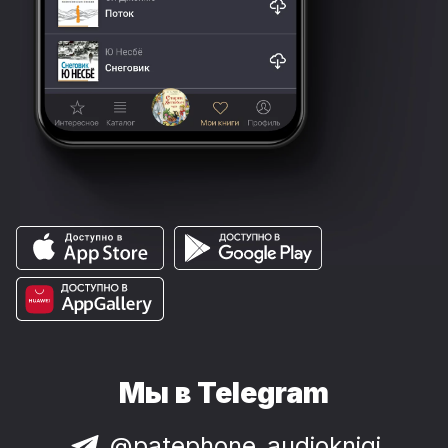
Мы в Telegram
@patephone_audioknigi