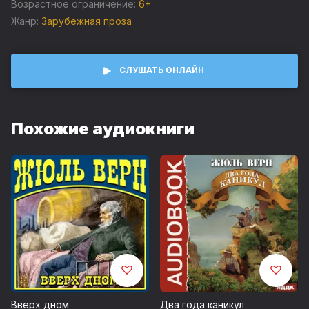
люди», 1907 год"
Возрастное ограничение:
6+
Жанр:
Зарубежная проза
Запись 2016 г.
© ИДДК
СЛУШАТЬ ОНЛАЙН
Похожие аудиокниги
Вверх дном
Два года каникул