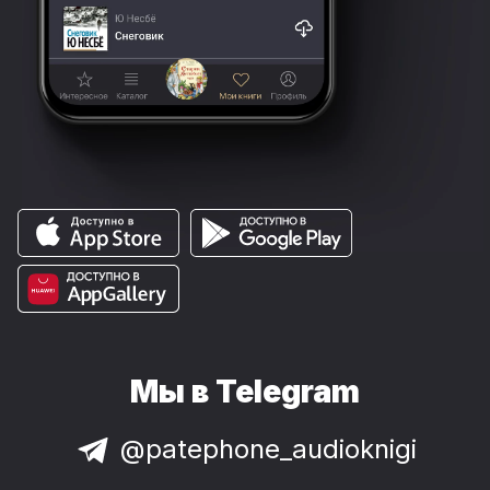
Мы в Telegram
@patephone_audioknigi