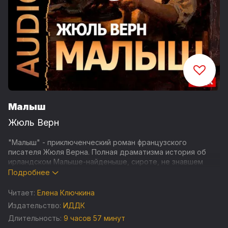
Малыш
Жюль Верн
"Малыш" - приключенческий роман французского
писателя Жюля Верна. Полная драматизма история об
ирландском Малыше-найденыше, сироте, не знавшем
любви и ласки. Ему придется пройти через множество
Подробнее
испытаний, встретить много людей — хороших и плохих.
Все, что у него есть — это его характер: совсем не по-
Читает:
Елена Ключкина
детски настойчивый, решительный, целеустремленный.
Издательство:
ИДДК
Длительность:
9 часов 57 минут
Текст взят с издания "Приложение к журналу «Природа и