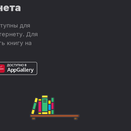
нета
тупны для
тернету. Для
ь книгу на