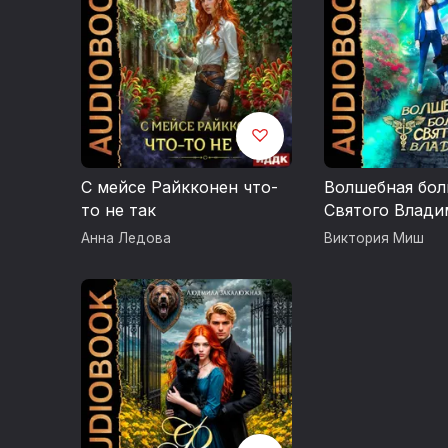
С мейсе Райкконен что-
Волшебная бол
то не так
Святого Влади
Книга 1
Анна Ледова
Виктория Миш