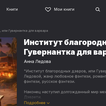
Книги
Мои книги
, или Гувернантка для варвара
Институт благородн
Гувернантка для ва
Анна Ледова
"Институт благородных дэвров, или Гуве
Ледовой, жанр любовное фэнтези, роман
фэнтези, русское фэнтези.
Наконец наступил долгожданный мир ме
Дэврети.
Подробнее