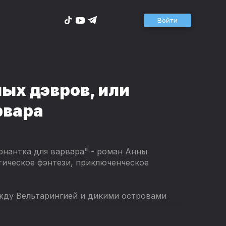
Войти
ых дэвров, или
рвара
рнантка для варвара" - роман Анны
тическое фэнтези, приключенческое
жду Вельтарингией и дикими островами