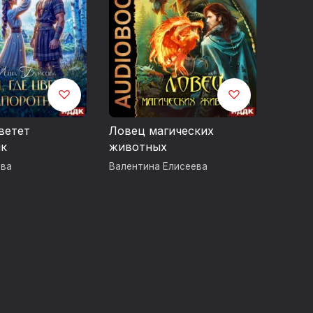
ртных напитков. Чрезмерное употребление
цветет
Ловец магических
ик
животных
ова
Валентина Елисеева