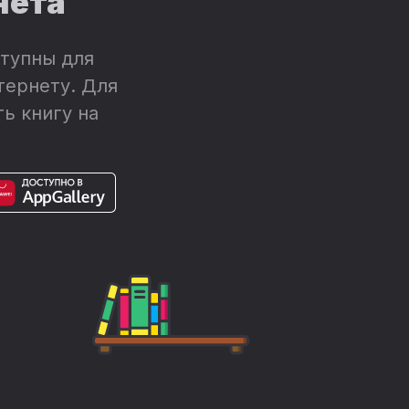
нета
тупны для
тернету. Для
ь книгу на