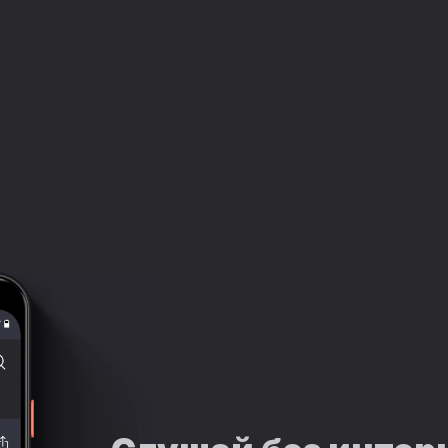
Часть III. 64. Доминик
08:55:30
Часть III. 65. Джолин
09:13:44
Часть III. 66. Джолин
09:23:36
Часть IV. 67. Бринн
09:29:48
Часть IV. 68. Джолин
09:42:14
Часть IV. 69. Бринн
09:56:59