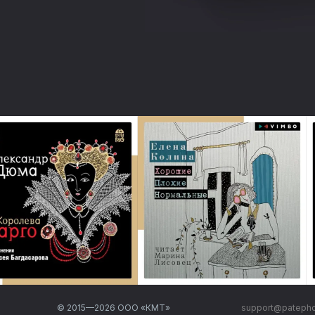
© 2015—
2026
ООО «КМТ»
support@pateph