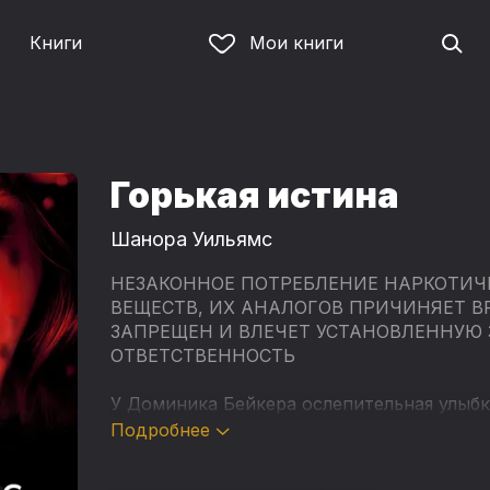
Книги
Мои книги
Горькая истина
Шанора Уильямс
НЕЗАКОННОЕ ПОТРЕБЛЕНИЕ НАРКОТИЧ
ВЕЩЕСТВ, ИХ АНАЛОГОВ ПРИЧИНЯЕТ В
ЗАПРЕЩЕН И ВЛЕЧЕТ УСТАНОВЛЕННУЮ
ОТВЕТСТВЕННОСТЬ
У Доминика Бейкера ослепительная улыбк
переизбраться губернатором штата. А еще
Подробнее
что может разрушить не только карьеру, 
давно похоронена, но именно сейчас, в 