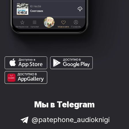
Мы в Telegram
@patephone_audioknigi