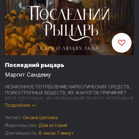
Последний рыцарь
Маргит Сандему
НЕЗАКОННОЕ ПОТРЕБЛЕНИЕ НАРКОТИЧЕСКИХ СРЕДСТВ,
ПСИХОТРОПНЫХ ВЕЩЕСТВ, ИХ АНАЛОГОВ ПРИЧИНЯЕТ
ВРЕД ЗДОРОВЬЮ, ИХ НЕЗАКОННЫЙ ОБОРОТ ЗАПРЕЩЕН И
ВЛЕЧЕТ УСТАНОВЛЕННУЮ ЗАКОНОДАТЕЛЬСТВОМ
Подробнее
ОТВЕТСТВЕННОСТЬ
Читает:
Оксана Цегоева
Тристан Паладин, сын Джессики и Танкреда Паладинов,
Издательство:
Дом историй
был самым настоящим рыцарем скорби и несчастным
Длительность:
8 часов 7 минут
человеком. Пока не встретил Хильдегард, страдающую