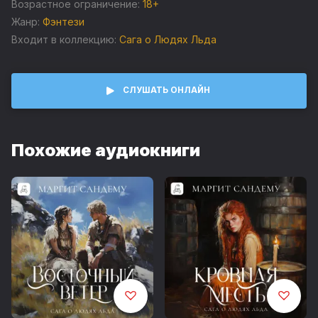
от опасной болезни принцессу, над которой издевался
Возрастное ограничение:
18+
муж, и ее дочь Марину.
Жанр:
Фэнтези
Входит в коллекцию:
Сага о Людях Льда
Во дворце, в окружении знати, Тристан узнал о злом
ордене, приносящем в жертву людей и желающем
свергнуть короля…
СЛУШАТЬ ОНЛАЙН
Похожие аудиокниги