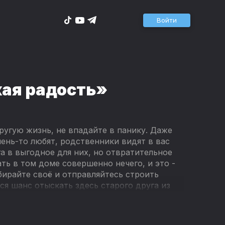
Войти
ая радость»
другую жизнь, не впадайте в панику. Даже
чень-то любят, родственники видят в вас
а в выгодное для них, но отвратительное
ать в том доме совершенно нечего, и это -
бирайте своё и отправляйтесь строить
ся шанс отыскать здесь старого друга из
ерных соратников и встретить большую