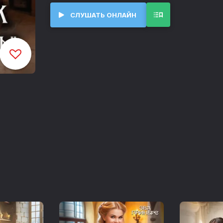
© Кира Страйк
СЛУШАТЬ ОНЛАЙН
Глава 1
00:00
Глава 2
11:47
Глава 3
22:08
Глава 4
33:29
Глава 5
43:25
Глава 6
53:14
Глава 7
01:03:53
Глава 8
01:16:28
Глава 9
01:26:40
Глава 10
01:38:04
Глава 11
01:47:47
Глава 12
02:00:02
Глава 13
02:11:21
Глава 14
02:22:32
Глава 15
02:33:10
Глава 16
02:41:24
Глава 17
02:50:44
Глава 18
03:01:19
Глава 19
03:10:48
Глава 20
03:26:18
Глава 21
03:35:47
Глава 22
03:47:34
Глава 23
03:56:51
Глава 24
04:06:24
Глава 25
04:17:19
Глава 26
04:25:39
Глава 27
04:36:31
Глава 28
04:45:07
Глава 29
04:56:12