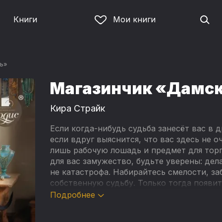
Книги
Мои книги
ь»
Магазинчик «Дамск
Кира Страйк
Если когда-нибудь судьба занесёт вас в 
если вдруг выяснится, что вас здесь не о
лишь рабочую лошадь и предмет для торг
для вас замужество, будьте уверены: дел
не катастрофа. Набирайтесь смелости, за
собственную судьбу. Только тогда появит
своей же прошлой жизни, найти новых в
Подробнее
любовь.