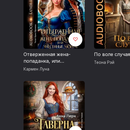
Отверженная жена-
По воле случая
попаданка, или
Теона Рэй
Унесенные морем
Кармен Луна