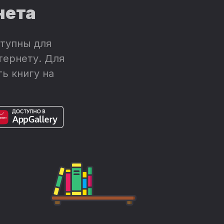
нета
тупны для
тернету. Для
ь книгу на