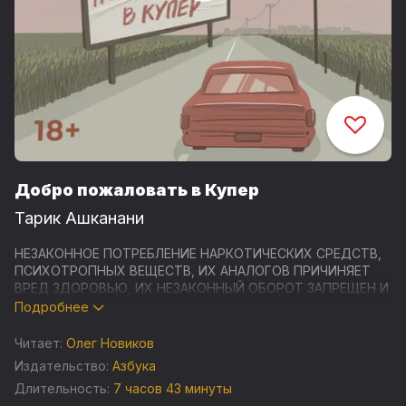
Добро пожаловать в Купер
Тарик Ашканани
НЕЗАКОННОЕ ПОТРЕБЛЕНИЕ НАРКОТИЧЕСКИХ СРЕДСТВ,
ПСИХОТРОПНЫХ ВЕЩЕСТВ, ИХ АНАЛОГОВ ПРИЧИНЯЕТ
ВРЕД ЗДОРОВЬЮ, ИХ НЕЗАКОННЫЙ ОБОРОТ ЗАПРЕЩЕН И
ВЛЕЧЕТ УСТАНОВЛЕННУЮ ЗАКОНОДАТЕЛЬСТВОМ
Подробнее
ОТВЕТСТВЕННОСТЬ
Читает:
Олег Новиков
Купер, штат Небраска, — неприметный и всеми забытый
Издательство:
Азбука
городок, в который можно попасть, только если сильно
Длительность:
7 часов 43 минуты
ошибиться поворотом. Для детектива Ливайна,