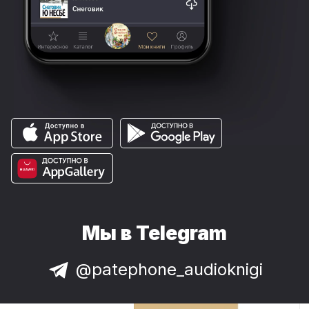
Мы в Telegram
@patephone_audioknigi