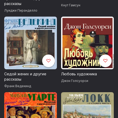
рассказы
Кнут Гамсун
Луиджи Пиранделло
Седой жених и другие
Любовь художника
рассказы
Джон Голсуорси
Франк Ведекинд