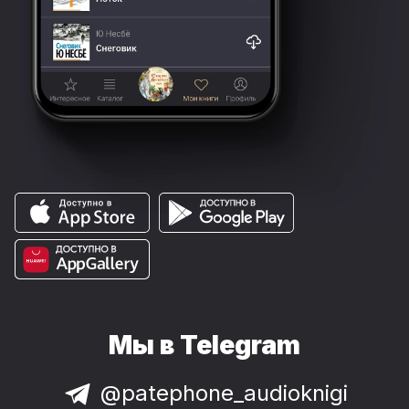
Мы в Telegram
@patephone_audioknigi