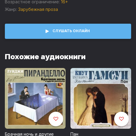
Heinrich Mann «Liliana und Paul»
Возрастное ограничение:
16+
Жанр:
Зарубежная проза
©&℗ ИП Воробьев В.А.
©&℗ ИД СОЮЗ
СЛУШАТЬ ОНЛАЙН
Похожие аудиокниги
Брачная ночь и другие
Пан