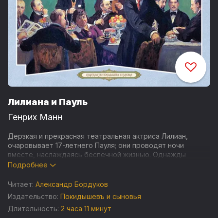
Лилиана и Пауль
Генрих Манн
Дерзкая и прекрасная театральная актриса Лилиан,
очаровывает 17-летнего Пауля; они проводят ночи
вместе, наслаждаясь беспечной жизнью. Однажды
вечером, проиграв последние деньги за игорным столом,
Подробнее
они встречают странного старика с белыми волосами и
глазами, похожими на укутанное дымом пламя...
Читает:
Александр Бордуков
Издательство:
Покидышевъ и сыновья
Длительность:
2 часа 11 минут