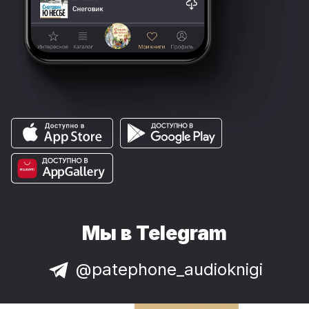
Мы в Telegram
@patephone_audioknigi