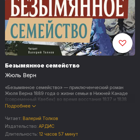
Безымянное семейство
Жюль Верн
«Безымянное семейство» — приключенческий роман
Жюля Верна 1889 года о жизни семьи в Нижней Канаде
(современный Квебек) во время восстания 1837 и 1838
годов, участники которого стремились создать
Подробнее
независимую демократическую республику. Два сына
сражаются в Войне за независимость, пытаясь искупить
Читает:
Валерий Толков
преступление своего отца-предателя.
Издательство:
АРДИС
Длительность:
12 часов 57 минут