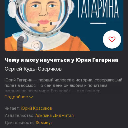
Чему я могу научиться у Юрия Гагарина
Сергей Кудь-Сверчков
Юрий Гагарин — первый человек в истории, совершивший
полёт в космос. По сей день он любим и почитаем
людьми во всём мире. Его полёт — это пример
настоящего героизма, самоотверженности и того, что
Подробнее
даже самые смелые мечты могут исполниться — если
хорошенько постараться!
Читает:
Юрий Красиков
Издательство:
Альпина Диджитал
Прослушав эту аудиокнигу, дети узнают не только о том,
Длительность:
18 минут
как состоялся первый полёт человека в космос и кто его