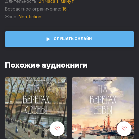
Длительность:
24 часа 11 минут
музейный и внемузейный мир – и как одержимость своими
идеями превратила ее саму в произведение искусства и
Возрастное ограничение:
16+
икону.
Жанр:
Non-fiction
СЛУШАТЬ ОНЛАЙН
Похожие аудиокниги