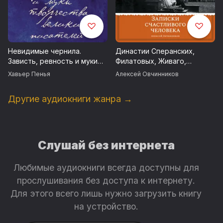
Невидимые чернила.
Династии Сперанских,
Зависть, ревность и муки
Филатовых, Живаго,
творчества великих
Овчинниковых и весь ХХ
Хавьер Пенья
Алексей Овчинников
писателей
век. Записки счастливого
человека
Другие аудиокниги жанра →
Слушай без интернета
Любимые аудиокниги всегда доступны для
прослушивания без доступа к интернету.
Для этого всего лишь нужно загрузить книгу
на устройство.