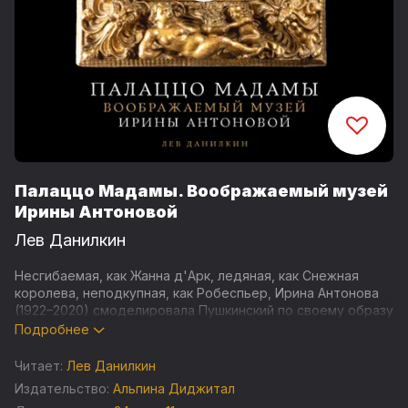
Палаццо Мадамы. Воображаемый музей
Ирины Антоновой
Лев Данилкин
Несгибаемая, как Жанна д'Арк, ледяная, как Снежная
королева, неподкупная, как Робеспьер, Ирина Антонова
(1922–2020) смоделировала Пушкинский по своему образу
и подобию. Эта аудиокнига – воображаемый музей:
Подробнее
биография в арт-объектах, так или иначе связанных с
главной героиней. Перебирая «сокровища Антоновой», вы
Читает:
Лев Данилкин
узнаете множество историй о том, как эта неистовая
Издательство:
Альпина Диджитал
женщина распорядилась своей жизнью, как изменила