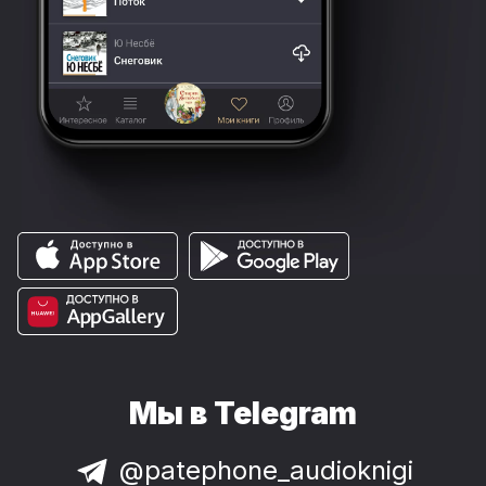
Мы в Telegram
@patephone_audioknigi