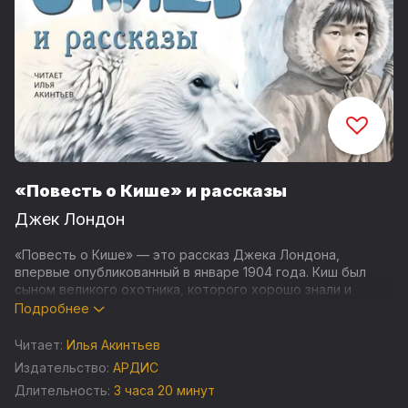
«Повесть о Кише» и рассказы
Джек Лондон
«Повесть о Кише» — это рассказ Джека Лондона,
впервые опубликованный в январе 1904 года. Киш был
сыном великого охотника, которого хорошо знали и
уважали в его племени. И когда мальчику исполнилось
Подробнее
тринадцать, вдохновлённый рассказами о том, каким
искусным охотником был его отец, он обратился к
Читает:
Илья Акинтьев
старейшинам деревни. Киш заявил, что он станет великим
Издательство:
АРДИС
охотником, который принесёт своему народу много мяса.
Длительность:
3 часа 20 минут
Его высмеяли и разрешили уйти. Но Киш использовал