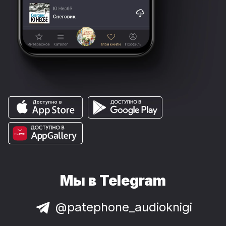
Мы в Telegram
@patephone_audioknigi