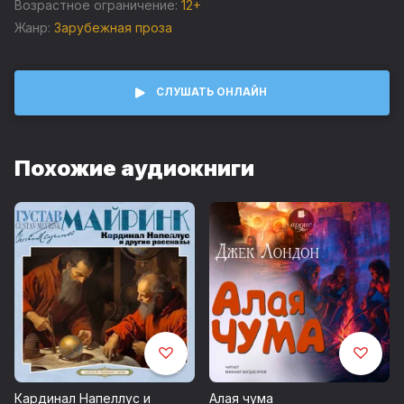
магию разума и поднялся от самого бедного иглу до
Возрастное ограничение:
12+
положения вождя в деревне. И все последующие годы
Жанр:
Зарубежная проза
его народ был счастлив.
В аудиокнигу также включены рассказы писателя.
СЛУШАТЬ ОНЛАЙН
Похожие аудиокниги
Кардинал Напеллус и
Алая чума