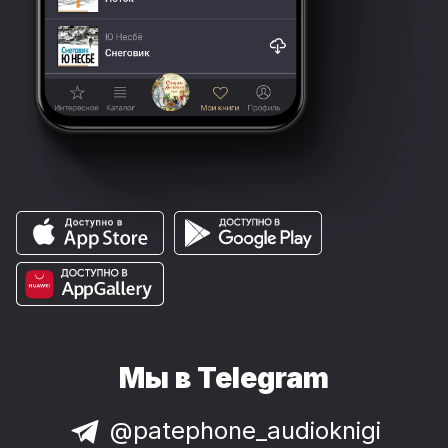
Мы в Telegram
@patephone_audioknigi