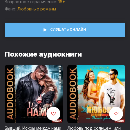
Возрастное ограничение:
16+
Жанр:
Любовные романы
Музыка: audionautix.com
Jason Shaw / Cool Ride
СЛУШАТЬ ОНЛАЙН
Запись 2025 г.
Похожие аудиокниги
Возрастные ограничения 16+
© Мартина Крис
© ИДДК
Бывший. Искры между нами
Любовь под солнцем, или