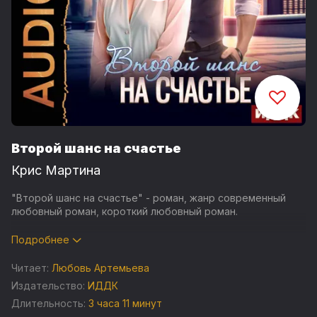
Второй шанс на счастье
Крис Мартина
"Второй шанс на счастье" - роман, жанр современный
любовный роман, короткий любовный роман.
Анна мечтала о звездах, софитах и славе, но из-за
Подробнее
неразделенной любви осталась одна с ребенком на
руках. Выжив и не сломавшись, она никак не думала, что в
Читает:
Любовь Артемьева
наконец-то ставшую размеренной жизнь, снова ворвется
Издательство:
ИДДК
он: ее любовь и яд, когда-то по нелепой случайности
Длительность:
3 часа 11 минут
отравивший мечты.