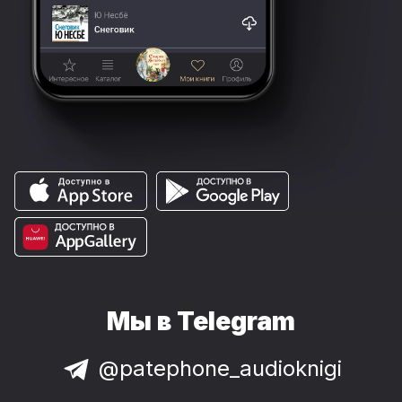
Мы в Telegram
@patephone_audioknigi