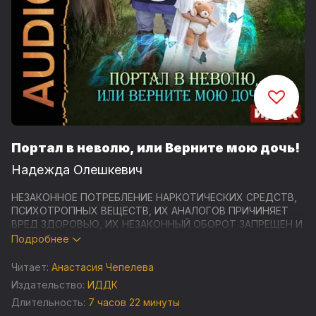
Портал в неволю, или Верните мою дочь!
Надежда Олешкевич
НЕЗАКОННОЕ ПОТРЕБЛЕНИЕ НАРКОТИЧЕСКИХ СРЕДСТВ,
ПСИХОТРОПНЫХ ВЕЩЕСТВ, ИХ АНАЛОГОВ ПРИЧИНЯЕТ
ВРЕД ЗДОРОВЬЮ, ИХ НЕЗАКОННЫЙ ОБОРОТ ЗАПРЕЩЕН И
ВЛЕЧЕТ УСТАНОВЛЕННУЮ ЗАКОНОДАТЕЛЬСТВОМ
Подробнее
ОТВЕТСТВЕННОСТЬ
Читает:
Анастасия Чепелева
ВНИМАНИЕ! СОДЕРЖИТ СЦЕНЫ РАСПИТИЯ СПИРТНЫХ
Издательство:
ИДДК
НАПИТКОВ. ЧРЕЗМЕРНОЕ УПОТРЕБЛЕНИЕ АЛКОГОЛЯ
Длительность:
7 часов 22 минуты
ВРЕДИТ ВАШЕМУ ЗДОРОВЬЮ.