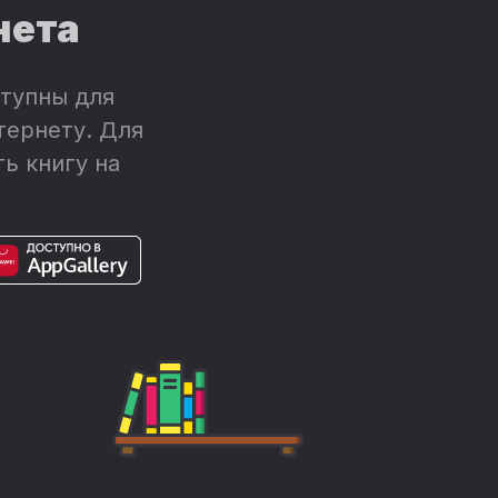
нета
тупны для
тернету. Для
ь книгу на