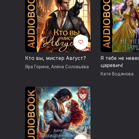
Кто вы, мистер Август?
Я тебе не неве
царевич!
Яра Горина
,
Алёна Соловьёва
Катя Водянова