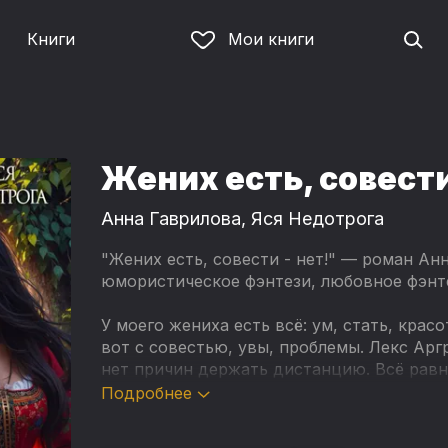
Книги
Мои книги
Жених есть, совести
Анна Гаврилова
,
Яся Недотрога
"Жених есть, совести - нет!" — роман Ан
юмористическое фэнтези, любовное фэнте
У моего жениха есть всё: ум, стать, крас
вот с совестью, увы, проблемы. Лекс Арг
нет причин держать дистанцию. Всё равн
Подробнее
Но у меня другое мнение, да и собственн
академия эта… Меня не предупредили, чт