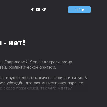
Войти
 - нет!
ны Гавриловой, Яси Недотроги, жанр
зи, романтическое фэнтези.
ота, внушительная магическая сила и титул. А
рос убеждён, что раз мы истинная пара, то
о скоро поженимся, так чего ждать?
ая магия ведёт себя нетипично. Ещё и
о еду в закрытое от внешнего мира логово