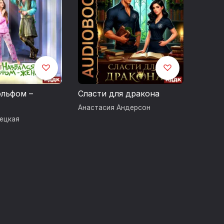
эльфом –
Сласти для дракона
Анастасия Андерсон
лецкая