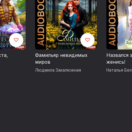
ста,
Фамильяр невидимых
Назвался 
миров
женись!
Людмила Закалюжная
Наталья Бе