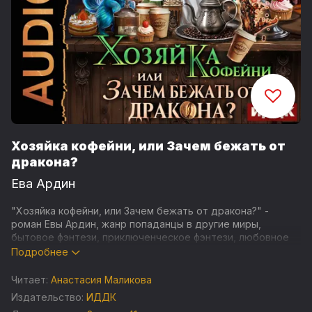
Хозяйка кофейни, или Зачем бежать от
дракона?
Ева Ардин
"Хозяйка кофейни, или Зачем бежать от дракона?" -
роман Евы Ардин, жанр попаданцы в другие миры,
бытовое фэнтези, приключенческое фэнтези, любовное
фэнтези.
Подробнее
Старость, больница, операционный стол, — и о-па! Я
Читает:
Анастасия Маликова
вдруг в темном переулке перед бандой грабителей! Это
Издательство:
ИДДК
что, новый мир?! У меня теперь молодое тело? Второй