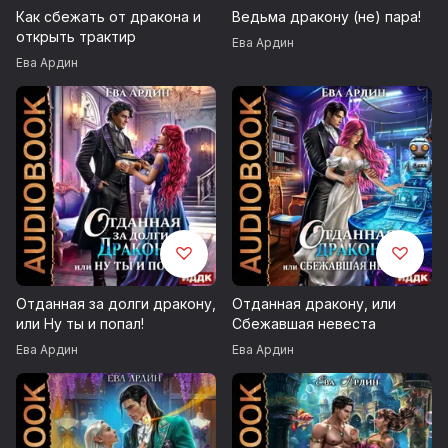
Запись 2025 г.
Как сбежать от дракона и
Ведьма дракону (не) пара!
открыть трактир
ВНИМАНИЕ! СОДЕРЖИТ СЦЕНЫ РАСПИТИЯ СПИРТНЫХ
Ева Ардин
НАПИТКОВ. ЧРЕЗМЕРНОЕ УПОТРЕБЛЕНИЕ АЛКОГОЛЯ
Ева Ардин
ВРЕДИТ ВАШЕМУ ЗДОРОВЬЮ.
Возрастные ограничения 16+
© Ардин Ева
© ИДДК
Отданная за долги дракону,
Отданная дракону, или
или Ну ты и попал!
Сбежавшая невеста
Ева Ардин
Ева Ардин