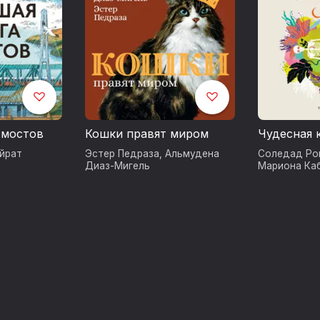
 мостов
Кошки правят миром
Чудесная 
йрат
Эстер Педраза
,
Альмудена
Соледад Ро
Диаз-Мигель
Мариона Ка