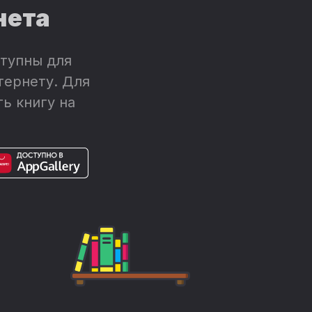
нета
тупны для
тернету. Для
ь книгу на