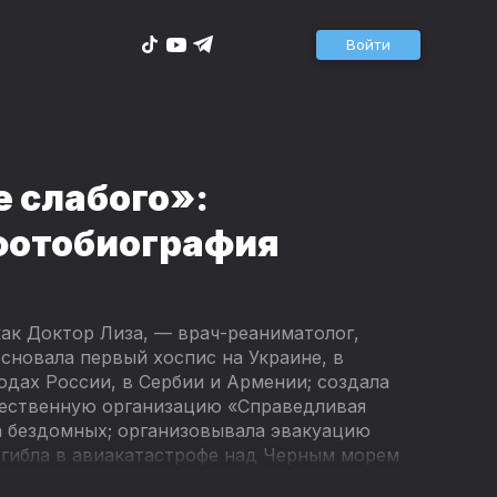
Войти
е слабого»:
 фотобиография
 как Доктор Лиза, — врач-реаниматолог,
сновала первый хоспис на Украине, в
одах России, в Сербии и Армении; создала
ественную организацию «Справедливая
а бездомных; организовывала эвакуацию
огибла в авиакатастрофе над Черным морем
ю лекарств и оборудования для госпиталя в