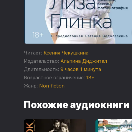
Читает:
Ксения Чекушкина
Издательство:
Альпина Диджитал
Длительность:
9 часов 1 минута
Возрастное ограничение:
18+
Жанр:
Non-fiction
Похожие аудиокниги