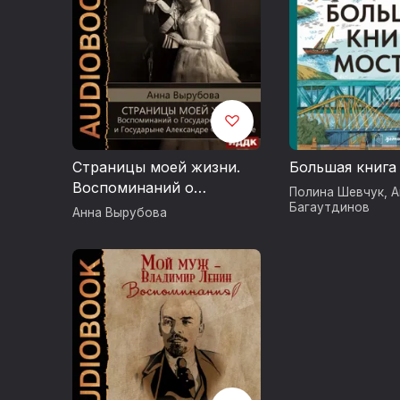
Страницы моей жизни.
Большая книга
Воспоминаний о
Полина Шевчук
,
А
Государе Николае II и
Багаутдинов
Анна Вырубова
Государыне Александре
Феодоровне