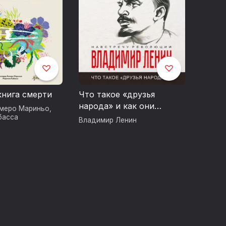
книга смерти
Что такое «друзья
народа» и как они
меро Мариньо
,
воюют против социал-
басса
Владимир Ленин
демократов?