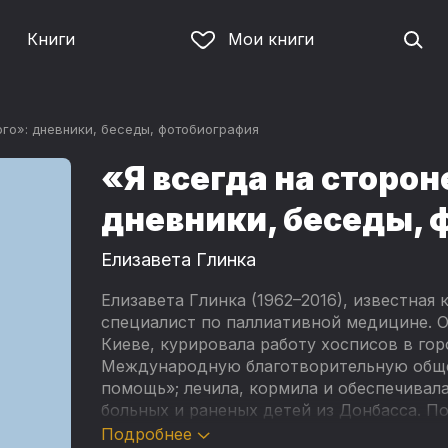
Книги
Мои книги
ого»: дневники, беседы, фотобиография
«Я всегда на сторон
дневники, беседы,
Елизавета Глинка
Елизавета Глинка (1962–2016), известная
специалист по паллиативной медицине. О
Киеве, курировала работу хосписов в гор
Международную благотворительную общ
помощь»; лечила, кормила и обеспечивал
больных и раненых детей из Донбасса. П
25 декабря 2016 года, сопровождая парти
Подробнее