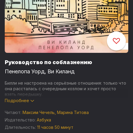
Руководство по соблазнению
Пенелопа Уорд
,
Ви Киланд
Билли не настроена на серьёзные отношения: только что
она рассталась с очередным козлом и хочет просто
взять передышку.
Подробнее
Колби же — олицетворение серьезности. Взрослый,
успешный, всегда одетый с иголочки… Более того, у него
Читают:
Максим Чечель
,
Марина Титова
есть ребенок. Нет, такое Билли определено не подходит.
Издательство:
Азбука
Но как устоять, когда внезапное желание накрывает с
Длительность:
11 часов 50 минут
головой?