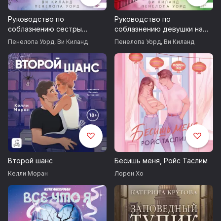
Руководство по
Руководство по
соблазнению сестры
соблазнению девушки на
лучшего друга
одну ночь
Пенелопа Уорд
,
Ви Киланд
Пенелопа Уорд
,
Ви Киланд
Второй шанс
Бесишь меня, Ройс Таслим
Келли Моран
Лорен Хо