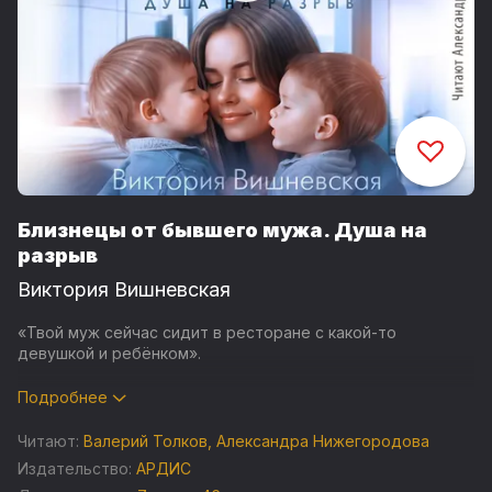
Близнецы от бывшего мужа. Душа на
разрыв
Виктория Вишневская
«Твой муж сейчас сидит в ресторане с какой-то
девушкой и ребёнком».
Следом за сообщением мне прилетает фотография.
Подробнее
Не верю... Это не может быть правдой! Демьян не может
Читают:
Валерий Толков
,
Александра Нижегородова
мне изменять!
Издательство:
АРДИС