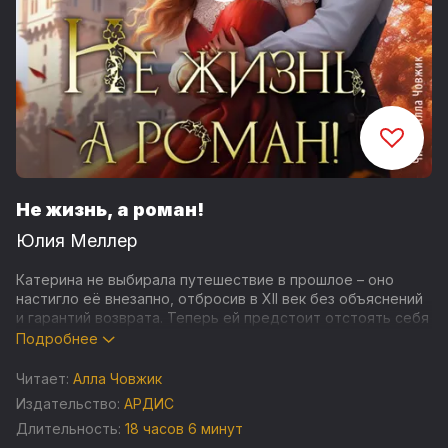
Не жизнь, а роман!
Юлия Меллер
Катерина не выбирала путешествие в прошлое – оно
настигло её внезапно, отбросив в XII век без объяснений
и гарантий возврата. Теперь ей предстоит отстоять себя
в мире, где правят иные законы, обрести опору в
Подробнее
собственных силах и, возможно, найти любовь там, где
её меньше всего ждали.
Читает:
Алла Човжик
Издательство:
АРДИС
Роман Юлии Меллер – это сочетание бытового фэнтези,
Длительность:
18 часов 6 минут
исторической атмосферы и истории сильной героини,