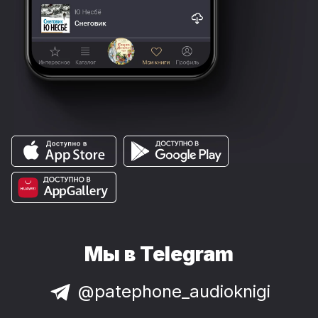
Мы в Telegram
@patephone_audioknigi