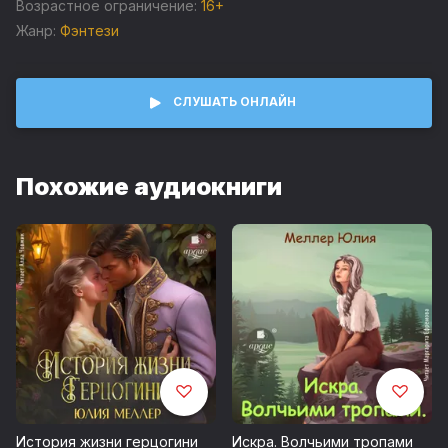
которая пишет свою судьбу заново.
Возрастное ограничение:
16+
Жанр:
Фэнтези
© Юлия Меллер
СЛУШАТЬ ОНЛАЙН
Похожие аудиокниги
История жизни герцогини
Искра. Волчьими тропами