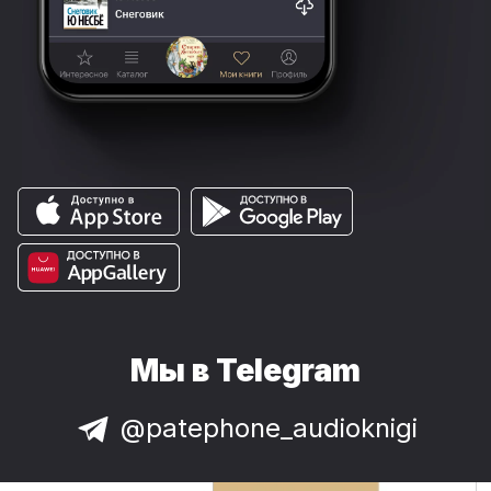
Мы в Telegram
@patephone_audioknigi