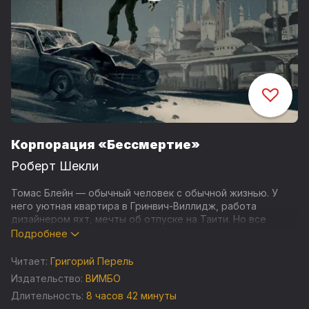
Корпорация «Бессмертие»
Роберт Шекли
Томас Блейн — обычный человек с обычной жизнью. У
него уютная квартира в Гринвич-Виллидж, работа
дизайнером яхт, мечты об отпуске на Таити. Но все
меняется в одно мгновение: автокатастрофа на темном
Подробнее
шоссе в Нью-Джерси обрывает его тридцать два года
жизни… Или это только начало?
Читает:
Григорий Перель
Издательство:
ВИМБО
Очнувшись, Блейн оказывается в чужом теле, в XXII веке.
Длительность:
8 часов 42 минуты
В этом новом мире бессмертие давно стало товаром, а