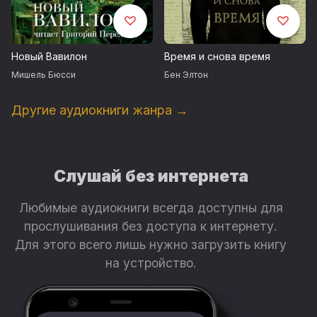
Запись произведена Аудио Издательством ВИМБО
©&℗ ООО «Вимбо», 2026
Новый Вавилон
Время и снова время
Продюсеры: Вадим Бух, Михаил Литваков
Мишель Бюсси
Бен Элтон
Другие аудиокниги жанра →
Слушай без интернета
Любимые аудиокниги всегда доступны для
прослушивания без доступа к интернету.
Для этого всего лишь нужно загрузить книгу
на устройство.