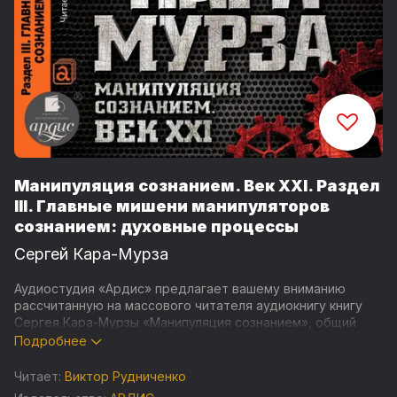
Манипуляция сознанием. Век XXI. Раздел
III. Главные мишени манипуляторов
сознанием: духовные процессы
Сергей Кара-Мурза
Аудиостудия «Ардис» предлагает вашему вниманию
рассчитанную на массового читателя аудиокнигу книгу
Сергея Кара-Мурзы «Манипуляция сознанием», общий
тираж бумажных изданий которой достиг 50 000
Подробнее
экземпляров.
Читает:
Виктор Рудниченко
Сергей Георгиевич выявляет устройство всей системы