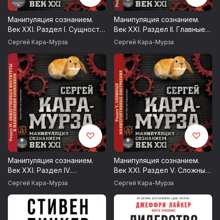
Манипуляция сознанием.
Манипуляция сознанием.
Век XXI. Раздел I. Сущность
Век XXI. Раздел II. Главные
и доктрины манипуляции
мишени манипуляторов
Сергей Кара-Мурза
Сергей Кара-Мурза
сознанием
сознанием: знаковые
системы.
Манипуляция сознанием.
Манипуляция сознанием.
Век XXI. Раздел IV.
Век XXI. Раздел V. Сложные
Общественные институты и
манипулятивные
Сергей Кара-Мурза
Сергей Кара-Мурза
манипуляция сознанием
построения