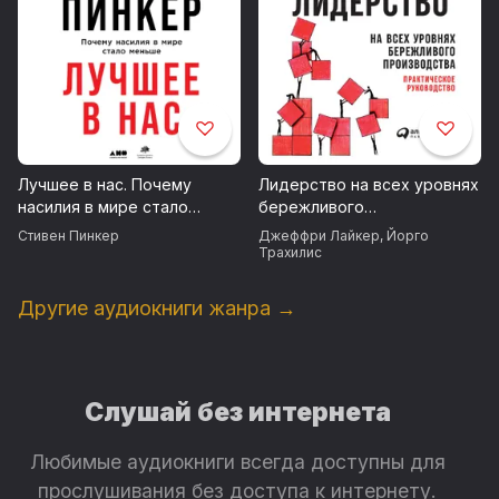
Лучшее в нас. Почему
Лидерство на всех уровнях
насилия в мире стало
бережливого
меньше
производства:
Стивен Пинкер
Джеффри Лайкер
,
Йорго
Практическое руководство
Трахилис
Другие аудиокниги жанра →
Слушай без интернета
Любимые аудиокниги всегда доступны для
прослушивания без доступа к интернету.