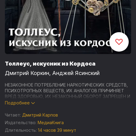
Толлеус, искусник из Кордоса
Дмитрий Коркин
,
Анджей Ясинский
НЕЗАКОННОЕ ПОТРЕБЛЕНИЕ НАРКОТИЧЕСКИХ СРЕДСТВ,
ПСИХОТРОПНЫХ ВЕЩЕСТВ, ИХ АНАЛОГОВ ПРИЧИНЯЕТ
ВРЕД ЗДОРОВЬЮ, ИХ НЕЗАКОННЫЙ ОБОРОТ ЗАПРЕЩЕН И
ВЛЕЧЕТ УСТАНОВЛЕННУЮ ЗАКОНОДАТЕЛЬСТВОМ
Подробнее
ОТВЕТСТВЕННОСТЬ
Читает:
Дмитрий Карпов
Земля и Лунгрия – два мира. Однако информация нередко
Издательство:
МедиаКнига
просачивается через астрал, а иногда даже случаются
Длительность:
14 часов 39 минут
пробои, позволяющие живому существу преодолеть