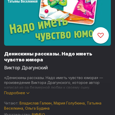
Денискины рассказы. Надо иметь
чувство юмора
Виктор Драгунский
«Денискины рассказы. Надо иметь чувство юмора» —
произведение Виктора Драгунского, которое автор
написал из-за безмерной любви к своему сыну.
Подробнее
Признанная классика детской советской литературы
понравится и нынешнему подрастающему поколению. В
Читают:
Владислав Галкин
,
Мария Голубкина
,
Татьяна
сборник вошли десять рассказов, каждый из которых
Веселкина
,
Ольга Будина
раскроет один эпизод из жизни неунывающего Дениса
Издательство:
ВИМБО