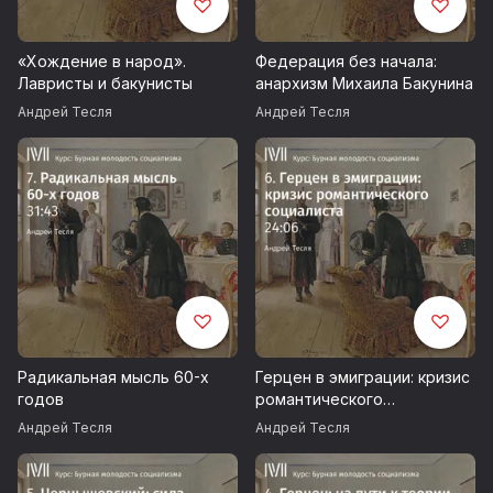
«Хождение в народ».
Федерация без начала:
Лавристы и бакунисты
анархизм Михаила Бакунина
Андрей Тесля
Андрей Тесля
Радикальная мысль 60-х
Герцен в эмиграции: кризис
годов
романтического
социалиста
Андрей Тесля
Андрей Тесля