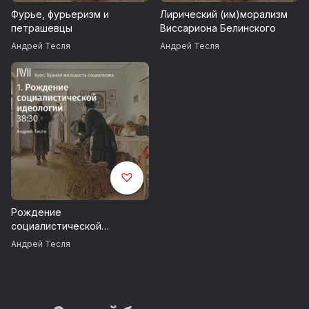
Фурье, фурьеризм и
Лирический (им)морализм
петрашевцы
Виссариона Белинского
Андрей Тесля
Андрей Тесля
Рождение
социалистической
идеологии
Андрей Тесля