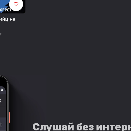
ийц не
т
Слушай без интер