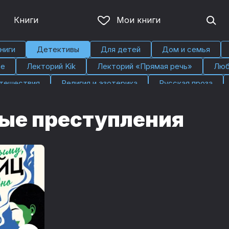
Книги
Мои книги
ниги
Детективы
Для детей
Дом и семья
ье
Лекторий Kik
Лекторий «Прямая речь»
Люб
тешествия
Религия и эзотерика
Русская проза
ые преступления