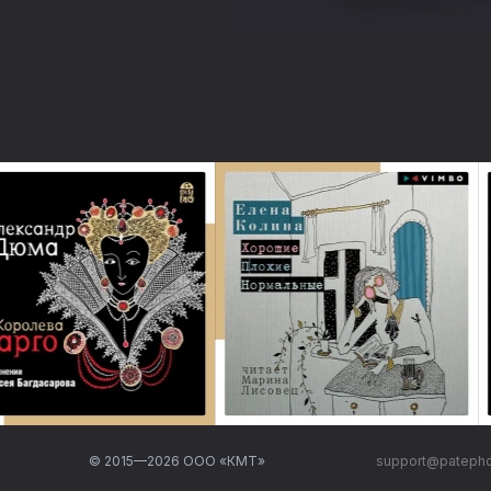
© 2015—
2026
ООО «КМТ»
support@pateph