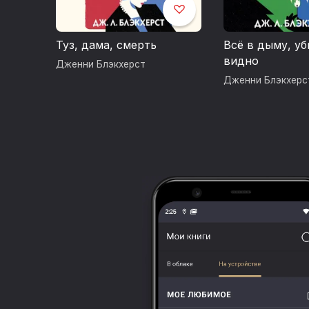
Туз, дама, смерть
Всё в дыму, уб
видно
Дженни Блэкхерст
Дженни Блэкхерс