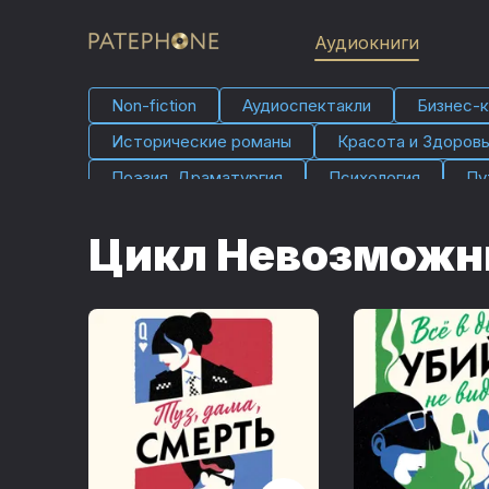
Аудиокниги
Non-fiction
Аудио­спектакли
Бизнес-к
Исторические романы
Красота и Здоров
Поэзия, Драматургия
Психология
Пу
Фэнтези
Юмор и развлечения
Цикл Невозможн