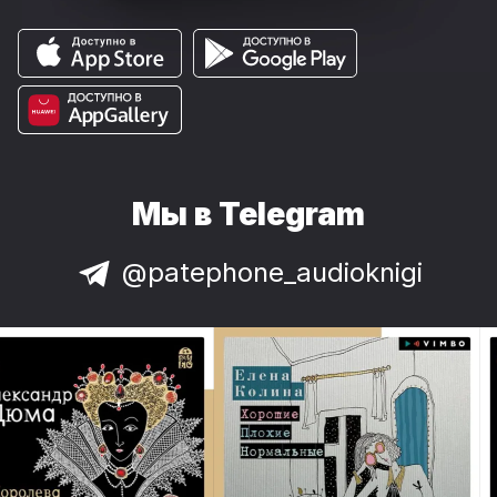
Мы в Telegram
@patephone_audioknigi