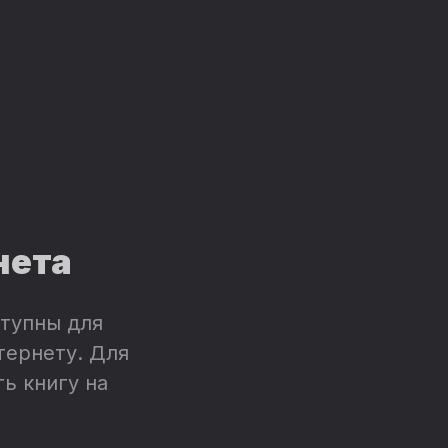
нета
тупны для
тернету. Для
ь книгу на