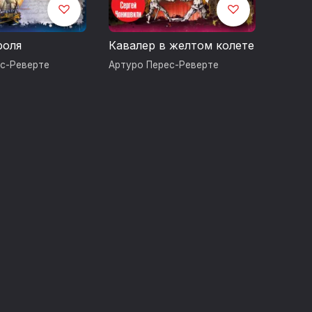
роля
Кавалер в желтом колете
ес-Реверте
Артуро Перес-Реверте