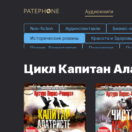
Аудиокниги
Non-fiction
Аудио­спектакли
Бизнес-к
Исторические романы
Красота и Здоров
Поэзия, Драматургия
Психология
Пу
Фэнтези
Юмор и развлечения
Цикл Капитан Ал