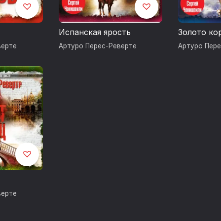
Испанская ярость
Золото ко
верте
Артуро Перес-Реверте
Артуро Пер
верте