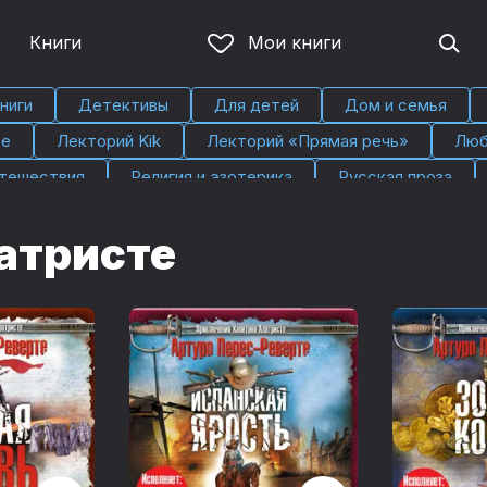
Книги
Мои книги
ниги
Детективы
Для детей
Дом и семья
ье
Лекторий Kik
Лекторий «Прямая речь»
Люб
тешествия
Религия и эзотерика
Русская проза
атристе