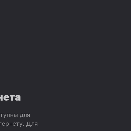
нета
тупны для
тернету. Для