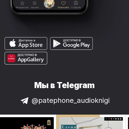
Мы в Telegram
@patephone_audioknigi