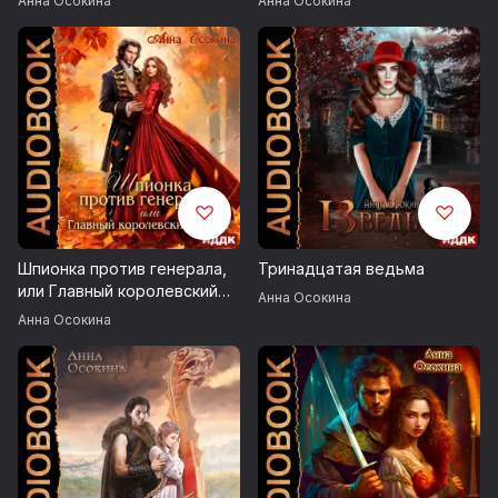
Анна Осокина
Анна Осокина
Шпионка против генерала,
Тринадцатая ведьма
или Главный королевский
Анна Осокина
секрет
Анна Осокина