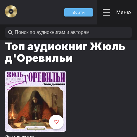
Меню
Войти
Топ аудиокниг Жюль
д'Оревильи