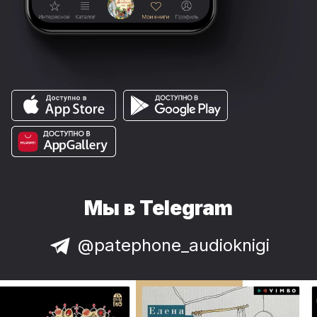
Мы в Telegram
@patephone_audioknigi