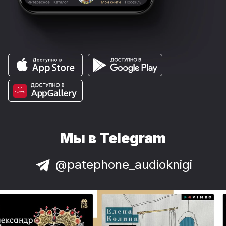
Мы в Telegram
@patephone_audioknigi