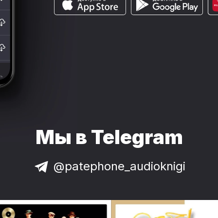
Мы в Telegram
@patephone_audioknigi