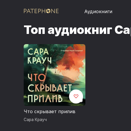
Аудиокниги
Топ аудиокниг С
Что скрывает прилив
Сара Крауч