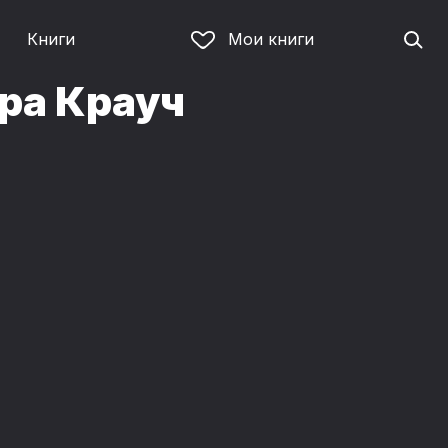
Книги
Мои книги
ара Крауч