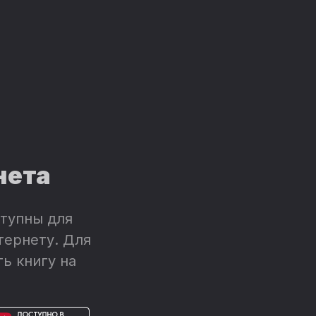
нета
тупны для
тернету. Для
ь книгу на